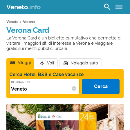
menu
search
Veneto
.info
Veneto
Verona
Verona Card
La Verona Card è un biglietto cumulativo che permette di
visitare i maggiori siti di interesse a Verona e viaggiare
gratis sui mezzi pubblici urbani.
Alloggi
Voli
Noleggio auto
Cerca Hotel, B&B e Case vacanze
DESTINAZIONE
Cerca